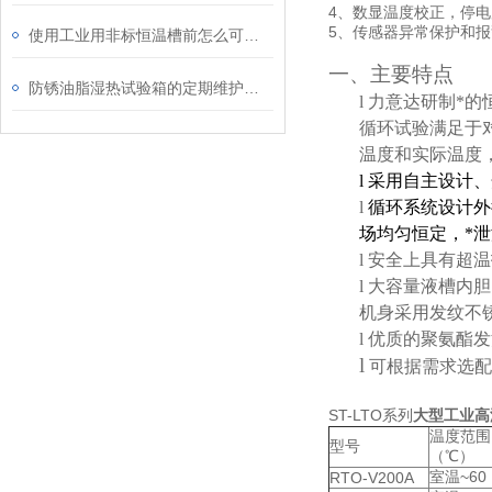
4、
数显温度校正，停电
5、
传感器异常保护和报
使用工业用非标恒温槽前怎么可以不了解这些！
一、主要特点
防锈油脂湿热试验箱的定期维护保养十分重要
l
力意达研制*的
循环试验满足于
温度和实际温度
l
采用自主设计、
l
循环系统设计外
场均匀恒定，*
l
安全上具有超温
l
大容量液槽内胆
机身采用发纹不
l
优质的聚氨酯发
l
可根据需求选配
ST-LTO系列
大型工业高
温度范围
型号
（℃）
室温~60
RTO-V200A