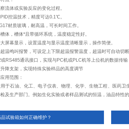
流体或实验反应的变化过程。
D控温技术，精度可达0.1℃。
17材质玻璃，耐高温，可长时间工作。
体，槽体*且带循环系统，温度稳定性好。
屏幕显示，设置温度与显示温度清晰显示，操作简便。
温鸣叫报警，可设定上下限超温报警温度，超温时可自动切断
或RS485通讯接口，实现与PC机或PLC机等上位机的数据传
降支架，实现特殊实验样品的高度调节
的应用范围：
于石油、化工、电子仪表、物理、化学、生物工程、医药卫生
质检及生产部门。例如生化实验或者样品测试的恒温，油品特性
药品试验箱如何正确维护？